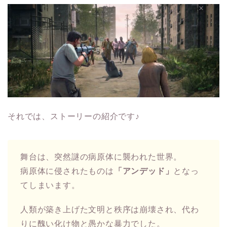
それでは、ストーリーの紹介です♪
舞台は、突然謎の病原体に襲われた世界。
病原体に侵されたものは
「アンデッド」
となっ
てしまいます。
人類が築き上げた文明と秩序は崩壊され、代わ
りに醜い化け物と愚かな暴力でした。