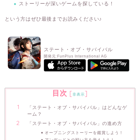
ストーリーが深いゲームを探している！
という方はぜひ最後までお読みください♪
ステート・オブ・サバイバル
開発元:
FunPlus International AG
目次
[
]
非表示
「ステート・オブ・サバイバル」はどんなゲ
ーム？
「ステート・オブ・サバイバル」の進め方
オープニングストーリーを鑑賞しよう！
アンデッドとの戦い方を覚えよう！