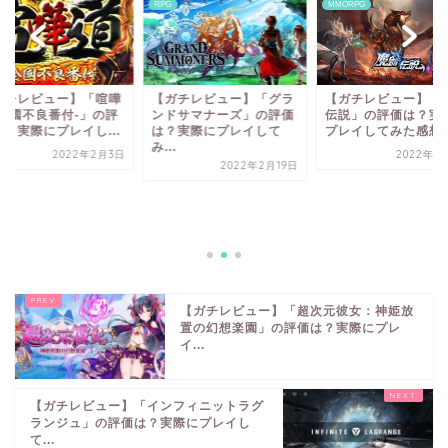
RPG
MMORPG
ガチレビュー】「喧嘩
【ガチレビュー】「グラ
【ガチレビュー】「
‐全國不良番付‐」の評
ンドサマナーズ」の評価
伝説」の評価は？実
は？実際にプレイし...
は？実際にプレイして
プレイしてみた感想
み...
2022年2月3日
2022年1
2022年2月19日
【ガチレビュー】「超次元彼女：神姫放
置の幻想楽園」の評価は？実際にプレ
イ...
【ガチレビュー】「インフィニットラグ
ランジュ」の評価は？実際にプレイし
て...