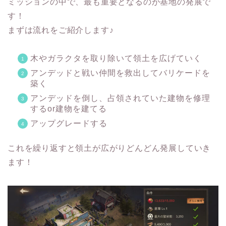
ミッションの中で、最も重要となるのが基地の発展で
す！
まずは流れをご紹介します♪
木やガラクタを取り除いて領土を広げていく
アンデッドと戦い仲間を救出してバリケードを
築く
アンデッドを倒し、占領されていた建物を修理
するor建物を建てる
アップグレードする
これを繰り返すと領土が広がりどんどん発展していき
ます！